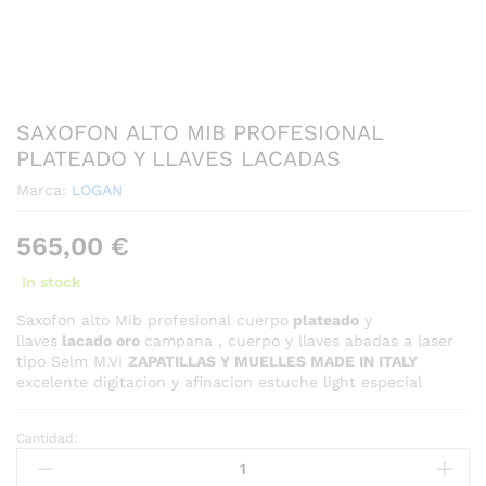
SAXOFON ALTO MIB PROFESIONAL
PLATEADO Y LLAVES LACADAS
Marca:
LOGAN
565,00
€
In stock
Saxofon alto Mib profesional cuerpo
plateado
y
llaves
lacado oro
campana , cuerpo y llaves abadas a laser
tipo Selm M.VI
ZAPATILLAS Y MUELLES MADE IN ITALY
excelente digitacion y afinacion estuche light especial
Cantidad:
SAXOFON
ALTO