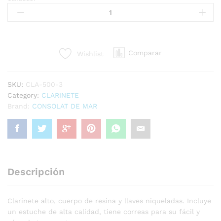
CLA-
500-
3
quantity
Comparar
Wishlist
SKU:
CLA-500-3
Category:
CLARINETE
Brand:
CONSOLAT DE MAR
Descripción
Clarinete alto, cuerpo de resina y llaves niqueladas. Incluye
un estuche de alta calidad, tiene correas para su fácil y