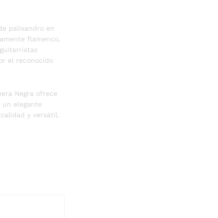
de palisandro en
icamente flamenco,
guitarristas
or el reconocido
mera Negra ofrece
 un elegante
alidad y versátil.