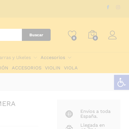
Buscar
0
0
arras y Ukeles
Accesorios
IÓN
ACCESORIOS
VIOLIN
VIOLA
Abrir barra de herramientas
MERA
Envíos a toda
España.
Llegada en