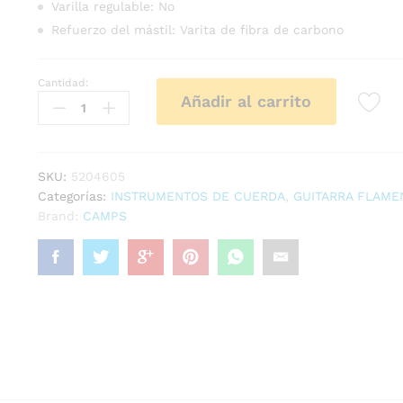
Varilla regulable: No
Refuerzo del mástil: Varita de fibra de carbono
Cantidad:
GUITARRA
Añadir al carrito
FLAMENCA
CAMPS
PRIMERA
NEGRA
SKU:
5204605
quantity
Categorías:
INSTRUMENTOS DE CUERDA
,
GUITARRA FLAME
Brand:
CAMPS