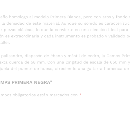
eño homólogo al modelo Primera Blanca, pero con aros y fondo 
a la densidad de este material. Aunque su sonido es característ
 piezas clásicas, lo que la convierte en una elección ideal para 
ón es extraordinaria y cada instrumento es probado y validado p
aller.
 palisandro, diapasón de ébano y mástil de cedro, la Camps Pri
a sexta cuerda de 58 mm. Con una longitud de escala de 650 mm y
uela del puente de hueso, ofreciendo una guitarra flamenca de c
AMPS PRIMERA NEGRA”
ampos obligatorios están marcados con
*