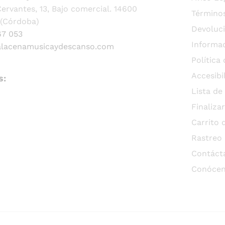
ervantes, 13, Bajo comercial. 14600
Términos
(Córdoba)
Devoluc
67 053
Informac
alacenamusicaydescanso.com
Política
Accesibi
s:
Lista de
Finaliza
Carrito
Rastreo
Contáct
Conóce