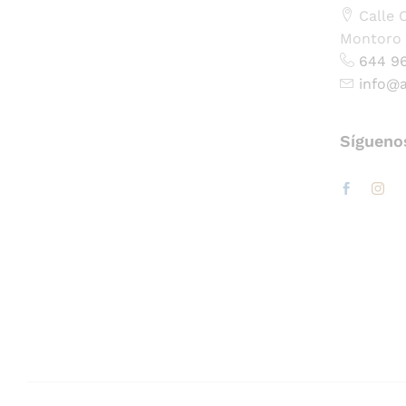
Calle C
Montoro 
644 9
info@
Sígueno